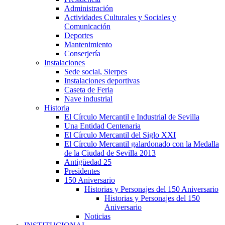
Administración
Actividades Culturales y Sociales y
Comunicación
Deportes
Mantenimiento
Conserjería
Instalaciones
Sede social, Sierpes
Instalaciones deportivas
Caseta de Feria
Nave industrial
Historia
El Círculo Mercantil e Industrial de Sevilla
Una Entidad Centenaria
El Círculo Mercantil del Siglo XXI
El Círculo Mercantil galardonado con la Medalla
de la Ciudad de Sevilla 2013
Antigüedad 25
Presidentes
150 Aniversario
Historias y Personajes del 150 Aniversario
Historias y Personajes del 150
Aniversario
Noticias