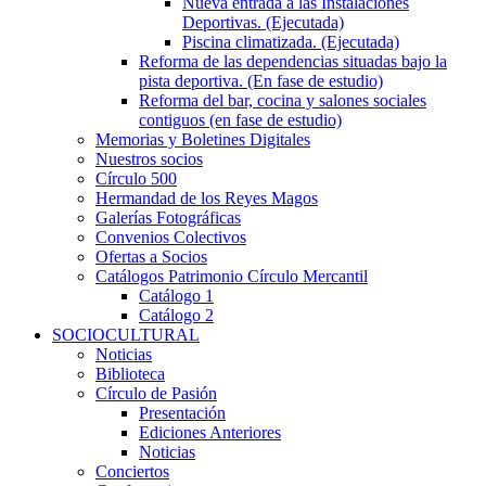
Nueva entrada a las Instalaciones
Deportivas. (Ejecutada)
Piscina climatizada. (Ejecutada)
Reforma de las dependencias situadas bajo la
pista deportiva. (En fase de estudio)
Reforma del bar, cocina y salones sociales
contiguos (en fase de estudio)
Memorias y Boletines Digitales
Nuestros socios
Círculo 500
Hermandad de los Reyes Magos
Galerías Fotográficas
Convenios Colectivos
Ofertas a Socios
Catálogos Patrimonio Círculo Mercantil
Catálogo 1
Catálogo 2
SOCIOCULTURAL
Noticias
Biblioteca
Círculo de Pasión
Presentación
Ediciones Anteriores
Noticias
Conciertos