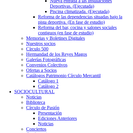
Nueva entrada a las Instalaciones
Deportivas. (Ejecutada)
Piscina climatizada. (Ejecutada)
Reforma de las dependencias situadas bajo la
pista deportiva. (En fase de estudio)
Reforma del bar, cocina y salones sociales
contiguos (en fase de estudio)
Memorias y Boletines Digitales
Nuestros socios
Círculo 500
Hermandad de los Reyes Magos
Galerías Fotográficas
Convenios Colectivos
Ofertas a Socios
Catálogos Patrimonio Círculo Mercantil
Catálogo 1
Catálogo 2
SOCIOCULTURAL
Noticias
Biblioteca
Círculo de Pasión
Presentación
Ediciones Anteriores
Noticias
Conciertos