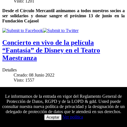
Visto: 1201
Desde el Círculo Mercantil animamos a todos nuestros socios a
ser solidarios y donar sangre el próximo 13 de junio en la
Fundación Cajasol
Concierto en vivo de la película
“Fantasía” de Disney en el Teatro
Maestranza
Detalles
Creado: 08 Junio 2022
Visto: 1557
Los socios del Mercantil tendrán un 15 % de descuento en sus
entradas para este concierto de la Real Orquesta Sinfónica de
Le informamos de la entrada en vigor del Reglamento General de
Sevilla que tendrá lugar el próximo fin de semana
Protección de Datos, RGPD y de la LOPD & gdd. Usted puede
consultar nuestra nueva política de privacidad y la designación de un
delegado de protección de datos que le atenderá en sus derechos.
Colaboradores principales
Ver política
Aceptar
‘Una vida a todo color’ y el arte de vivir