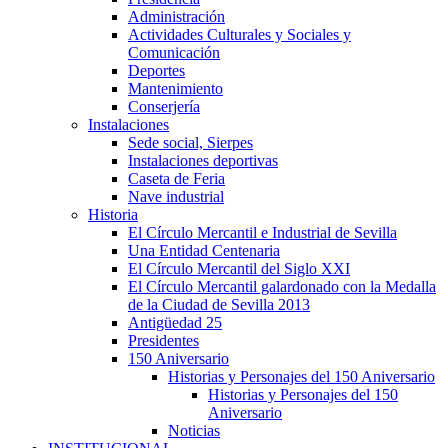
Administración
Actividades Culturales y Sociales y
Comunicación
Deportes
Mantenimiento
Conserjería
Instalaciones
Sede social, Sierpes
Instalaciones deportivas
Caseta de Feria
Nave industrial
Historia
El Círculo Mercantil e Industrial de Sevilla
Una Entidad Centenaria
El Círculo Mercantil del Siglo XXI
El Círculo Mercantil galardonado con la Medalla
de la Ciudad de Sevilla 2013
Antigüedad 25
Presidentes
150 Aniversario
Historias y Personajes del 150 Aniversario
Historias y Personajes del 150
Aniversario
Noticias