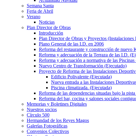
Actualidad Navidad
Semana Santa
Feria de Abril
Verano
Noticias
Plan Director de Obras
Introducción
Plan Director de Obras y Proyectos (Instalaciones
Plano General de las I.D. en 2006
Reforma del restaurante y construcción de nuevo K
Reforma y adecuación de la Terraza de las I.D. (E
Reforma y adecuación a normativa de las Piscinas 
Nuevo Centro de Transformación (Ejecutado)
Proyecto de Reforma de las Instalaciones Deportiv
Edificio Polivalente (Ejecutada)
Nueva entrada a las Instalaciones Deportivas
Piscina climatizada. (Ejecutada)
Reforma de las dependencias situadas bajo la pista 
Reforma del bar, cocina y salones sociales contiguo
Memorias y Boletines Digitales
Nuestros socios
Círculo 500
Hermandad de los Reyes Magos
Galerías Fotográficas
Convenios Colectivos