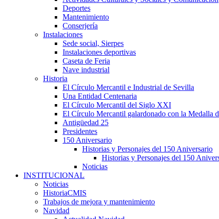
Deportes
Mantenimiento
Conserjería
Instalaciones
Sede social, Sierpes
Instalaciones deportivas
Caseta de Feria
Nave industrial
Historia
El Círculo Mercantil e Industrial de Sevilla
Una Entidad Centenaria
El Círculo Mercantil del Siglo XXI
El Círculo Mercantil galardonado con la Medalla d
Antigüedad 25
Presidentes
150 Aniversario
Historias y Personajes del 150 Aniversario
Historias y Personajes del 150 Aniver
Noticias
INSTITUCIONAL
Noticias
HistoriaCMIS
Trabajos de mejora y mantenimiento
Navidad