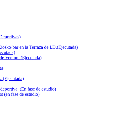
 Deportivas)
iosko-bar en la Terraza de I.D.(Ejecutada)
jecutada)
de Verano. (Ejecutada)
as.
. (Ejecutada)
deportiva. (En fase de estudio)
s (en fase de estudio)