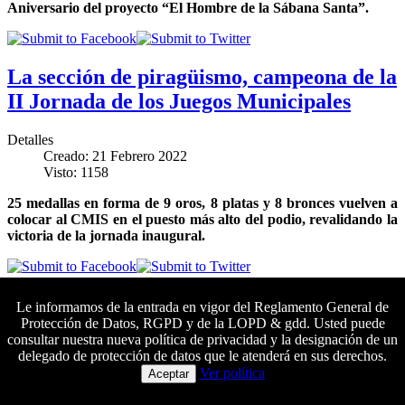
Aniversario del proyecto “El Hombre de la Sábana Santa”.
La sección de piragüismo, campeona de la
II Jornada de los Juegos Municipales
Detalles
Creado: 21 Febrero 2022
Visto: 1158
25 medallas en forma de 9 oros, 8 platas y 8 bronces vuelven a
colocar al CMIS en el puesto más alto del podio, revalidando la
victoria de la jornada inaugural.
Inaugurada la exposición «El Hombre de
Le informamos de la entrada en vigor del Reglamento General de
Protección de Datos, RGPD y de la LOPD & gdd. Usted puede
la Sábana Santa»
consultar nuestra nueva política de privacidad y la designación de un
delegado de protección de datos que le atenderá en sus derechos.
Colaboradores principales
Detalles
Ver política
Aceptar
Creado: 18 Febrero 2022
Visto: 2911