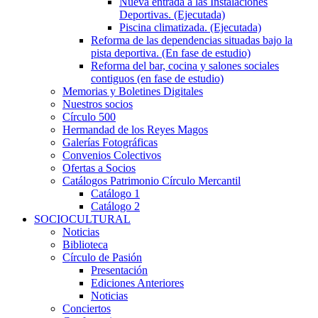
Nueva entrada a las Instalaciones
Deportivas. (Ejecutada)
Piscina climatizada. (Ejecutada)
Reforma de las dependencias situadas bajo la
pista deportiva. (En fase de estudio)
Reforma del bar, cocina y salones sociales
contiguos (en fase de estudio)
Memorias y Boletines Digitales
Nuestros socios
Círculo 500
Hermandad de los Reyes Magos
Galerías Fotográficas
Convenios Colectivos
Ofertas a Socios
Catálogos Patrimonio Círculo Mercantil
Catálogo 1
Catálogo 2
SOCIOCULTURAL
Noticias
Biblioteca
Círculo de Pasión
Presentación
Ediciones Anteriores
Noticias
Conciertos