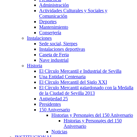
Administración
Actividades Culturales y Sociales y
Comunicación
Deportes
Mantenimiento
Conserjería
Instalaciones
Sede social, Sierpes
Instalaciones deportivas
Caseta de Feria
Nave industrial
Historia
El Círculo Mercantil e Industrial de Sevilla
Una Entidad Centenaria
El Círculo Mercantil del Siglo XXI
El Círculo Mercantil galardonado con la Medalla
de la Ciudad de Sevilla 2013
Antigüedad 25
Presidentes
150 Aniversario
Historias y Personajes del 150 Aniversario
Historias y Personajes del 150
Aniversario
Noticias