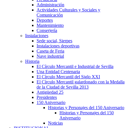
Administración
Actividades Culturales y Sociales y
Comunicación
Deportes
Mantenimiento
Conserjería
Instalaciones
Sede social, Sierpes
Instalaciones deportivas
Caseta de Feria
Nave industrial
Historia
El Círculo Mercantil e Industrial de Sevilla
Una Entidad Centenaria
El Círculo Mercantil del Siglo XXI
El Círculo Mercantil galardonado con la Medalla
de la Ciudad de Sevilla 2013
Antigüedad 25
Presidentes
150 Aniversario
Historias y Personajes del 150 Aniversario
Historias y Personajes del 150
Aniversario
Noticias