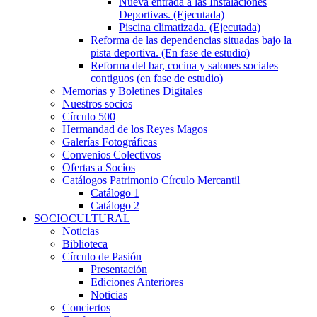
Nueva entrada a las Instalaciones
Deportivas. (Ejecutada)
Piscina climatizada. (Ejecutada)
Reforma de las dependencias situadas bajo la
pista deportiva. (En fase de estudio)
Reforma del bar, cocina y salones sociales
contiguos (en fase de estudio)
Memorias y Boletines Digitales
Nuestros socios
Círculo 500
Hermandad de los Reyes Magos
Galerías Fotográficas
Convenios Colectivos
Ofertas a Socios
Catálogos Patrimonio Círculo Mercantil
Catálogo 1
Catálogo 2
SOCIOCULTURAL
Noticias
Biblioteca
Círculo de Pasión
Presentación
Ediciones Anteriores
Noticias
Conciertos