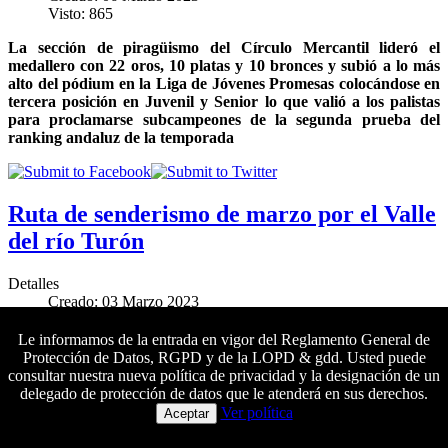
Visto: 865
La sección de piragüismo del Círculo Mercantil lideró el
medallero con 22 oros, 10 platas y 10 bronces y subió a lo más
alto del pódium en la Liga de Jóvenes Promesas colocándose en
tercera posición en Juvenil y Senior lo que valió a los palistas
para proclamarse subcampeones de la segunda prueba del
ranking andaluz de la temporada
Ruta de senderismo de marzo por el Valle
del río Turón
Detalles
Creado: 03 Marzo 2023
Visto: 1639
Le informamos de la entrada en vigor del Reglamento General de
El próximo sábado 25 de marzo se llevará a cabo una nueva
Protección de Datos, RGPD y de la LOPD & gdd. Usted puede
salida de senderismo de dificultad media
al Parque Nacional de
consultar nuestra nueva política de privacidad y la designación de un
la Sierra de las Nieves.
Las inscripciones se pueden formalizar
delegado de protección de datos que le atenderá en sus derechos.
Colaboradores principales
del 3 al 24 de marzo
Ver política
Aceptar