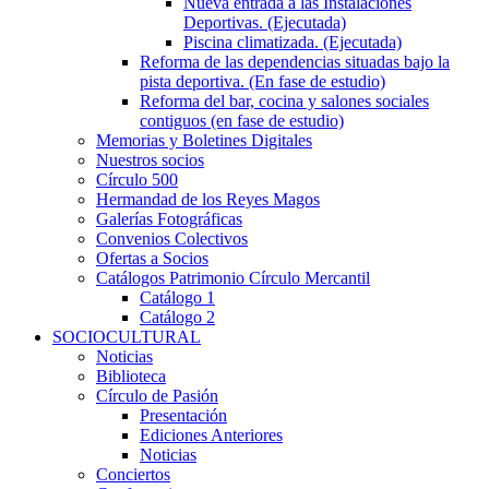
Nueva entrada a las Instalaciones
Deportivas. (Ejecutada)
Piscina climatizada. (Ejecutada)
Reforma de las dependencias situadas bajo la
pista deportiva. (En fase de estudio)
Reforma del bar, cocina y salones sociales
contiguos (en fase de estudio)
Memorias y Boletines Digitales
Nuestros socios
Círculo 500
Hermandad de los Reyes Magos
Galerías Fotográficas
Convenios Colectivos
Ofertas a Socios
Catálogos Patrimonio Círculo Mercantil
Catálogo 1
Catálogo 2
SOCIOCULTURAL
Noticias
Biblioteca
Círculo de Pasión
Presentación
Ediciones Anteriores
Noticias
Conciertos