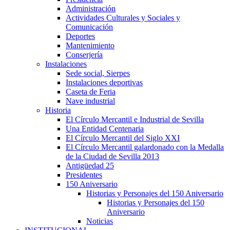
Administración
Actividades Culturales y Sociales y
Comunicación
Deportes
Mantenimiento
Conserjería
Instalaciones
Sede social, Sierpes
Instalaciones deportivas
Caseta de Feria
Nave industrial
Historia
El Círculo Mercantil e Industrial de Sevilla
Una Entidad Centenaria
El Círculo Mercantil del Siglo XXI
El Círculo Mercantil galardonado con la Medalla
de la Ciudad de Sevilla 2013
Antigüedad 25
Presidentes
150 Aniversario
Historias y Personajes del 150 Aniversario
Historias y Personajes del 150
Aniversario
Noticias